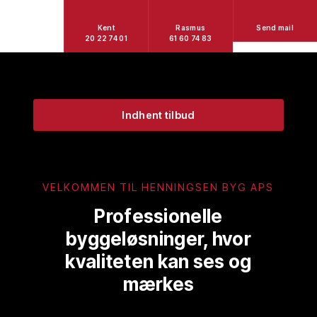
Kent
Rasmus
Send mail
20 22 74 01
61 60 74 83
Indhent tilbud
VELKOMMEN TIL HENNINGSEN BYG APS
Professionelle
byggeløsninger, hvor
kvaliteten kan ses og
mærkes