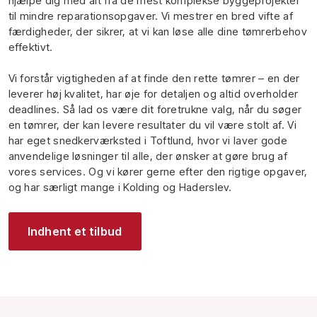
hjælpe dig med alt fra de mest komplekse byggeprojekter
til mindre reparationsopgaver. Vi mestrer en bred vifte af
færdigheder, der sikrer, at vi kan løse alle dine tømrerbehov
effektivt.
Vi forstår vigtigheden af at finde den rette tømrer – en der
leverer høj kvalitet, har øje for detaljen og altid overholder
deadlines. Så lad os være dit foretrukne valg, når du søger
en tømrer, der kan levere resultater du vil være stolt af. Vi
har eget snedkerværksted i Toftlund, hvor vi laver gode
anvendelige løsninger til alle, der ønsker at gøre brug af
vores services. Og vi kører gerne efter den rigtige opgaver,
og har særligt mange i Kolding og Haderslev.
Indhent et tilbud