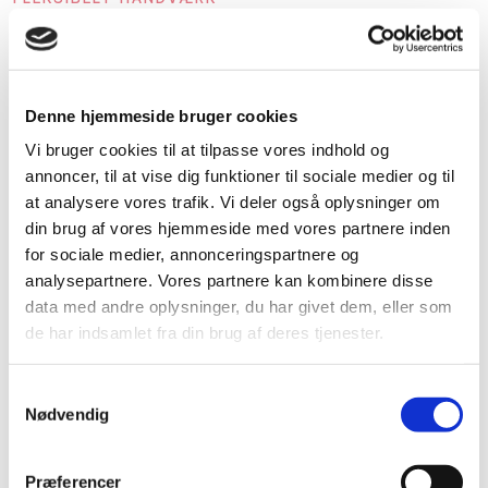
Hvorfor vælge os?
Vi er specialister inden for tømrerfaget, med mange års
Denne hjemmeside bruger cookies
erfaring og en dyb forståelse for materialer og konstruktion.
Vores dygtige tømrere arbejder dedikeret med både
Vi bruger cookies til at tilpasse vores indhold og
private og erhvervslivet, og leverer altid et flot og holdbart
annoncer, til at vise dig funktioner til sociale medier og til
resultat. Om det er renovering af hus, isolering af loft eller
at analysere vores trafik. Vi deler også oplysninger om
specialopgaver, står vi klar til at håndtere dit projekt med
din brug af vores hjemmeside med vores partnere inden
professionalisme og omhu. Hos os er kvalitet, effektivitet
for sociale medier, annonceringspartnere og
og kundetilfredshed i centrum.
analysepartnere. Vores partnere kan kombinere disse
data med andre oplysninger, du har givet dem, eller som
Vi tilbyder et bredt udvalg af tømrerarbejde, blandt andet:
de har indsamlet fra din brug af deres tjenester.
Opbygning af smukke og funktionelle træterrasser
Udskiftning af vinduer
Samtykkevalg
Tilbygninger, der skaber mere plads og værdi til dit
Nødvendig
hjem
Komplette
husrenoveringer
, store som små
Professionel
isolering af lofter
for bedre komfort og
Præferencer