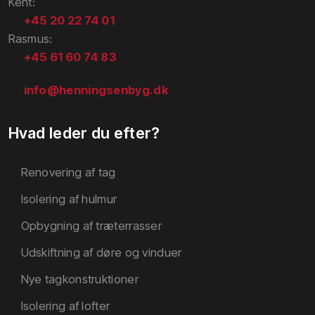
​Kent​:
+45 20 22 74 01
​Rasmus​:
+45
61 60 74 83
info@henningsenbyg.dk
Hvad leder du efter?
Renovering af tag​
Isolering af hulmur
Opbygning af træterrasser
Udskiftning af døre og vinduer
Nye tagkonstruktioner
Isolering af lofter