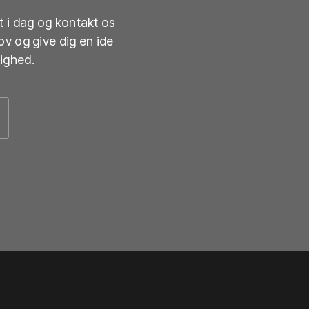
t i dag og kontakt os
ov og give dig en ide
lighed.