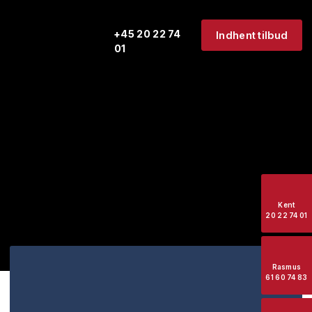
+45 20 22 74
Indhent tilbud
01
Kent
20 22 74 01
Rasmus
61 60 74 83