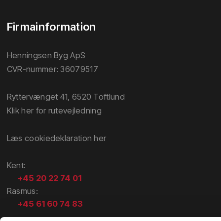
Firmainformation
Henningsen Byg ApS
CVR-nummer: 36079517
Ryttervænget 41, 6520 Toftlund
Klik her for rutevejledning
Læs cookiedeklaration her​
​Kent​:
+45 20 22 74 01
​Rasmus​:
+45
61 60 74 83