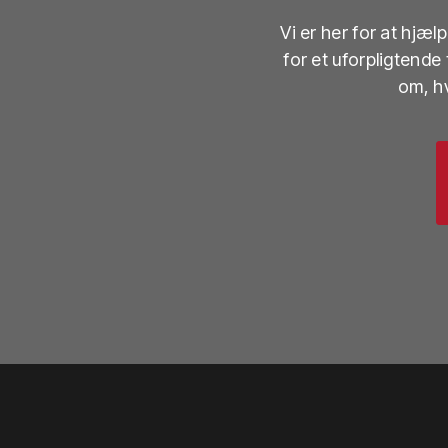
Vi er her for at hjæ
for et uforpligtende
om, hv