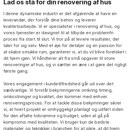
Lad os stå for din renovering af hus
I denne dynamiske industri er det afgørende at have en
leverandør, der forstår dine behov og leverer
kvalitetsarbejde. Vi er specialister i renovering af hus, og
vores tjenester er designet til at tilbyde en problemfri
proces fra start til slut. Vi tror på at levere resultater, der
taler for sig selv. Med et øje for detaljer og en passion for
at skabe smukke rum, garanterer vi, at du vil blive forelsket i
dit hjem igen. Vi håndterer alt fra små opgaver til store
renoveringer af hus, og vi sætter en ære i at gøre det rigtigt
første gang.
Vores engagement i kundetilfredshed går ud over det
sædvanlige. Vi forstår bekymringerne omkring timing,
omkostninger og kvalitet, der kommer med enhver
renoveringsproces. For at tackle disse bekymringer sikrer
vi, at hvert projekt er omhyggeligt planlagt og udført inden
for den aftalte tidsramme og budget, uden at gå på
kompromis med kvaliteten. Vi bruger kun de bedste
materialer og teknikker i branchen for at sikre, at dit hjem