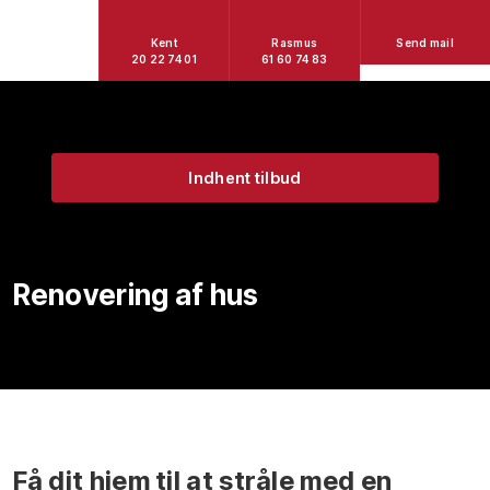
Kent
Rasmus
Send mail
20 22 74 01
61 60 74 83
Indhent tilbud
Renovering af hus
Få dit hjem til at stråle med en