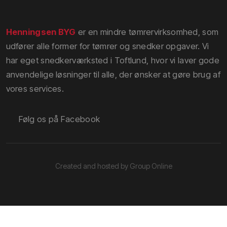
Henningsen BYG
er en mindre tømrervirksomhed, som
udfører alle former for tømrer og snedker opgaver. Vi
har eget snedkerværksted i Toftlund, hvor vi laver gode
anvendelige løsninger til alle, der ønsker at gøre brug af
vores services.
​Følg os på Facebook
Created and hosted by Group Online