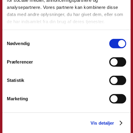
analysepartnere. Vores partnere kan kombinere disse
data med andre oplysninger, du har givet dem, eller som
de har indsamlet fra din brug af deres tjenester.
Alsidigt entreprenørfirma
Vi udfører en lang række forskellige opgaver inden for
Samtykkevalg
renovering, nybyggeri og ombygning.
Nødvendig
Præferencer
Tømrerarbejde i Sønderjylland
Statistik
Vi dækker hele Sønderjylland, og kan fra vores
snedkerværksted i Toftlund klare enhver opgave.
Marketing
Vis detaljer